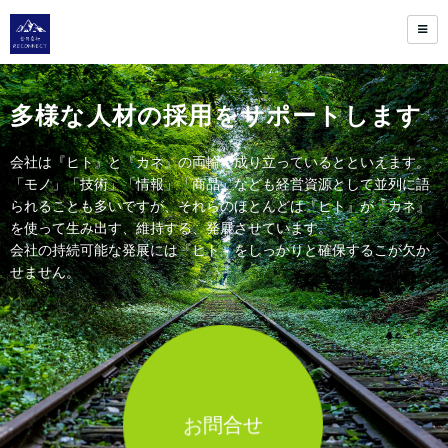
多様な人材の採用をサポートします
会社は『ヒト』と『カネ』の両輪で成り立っているとといえます。
「モノ」「技術」「情報」「商品」なども経営資源として並列に語
られることも多いですが、それらのほとんどは『ヒト』が『カネ』
を使って生み出す、維持する、発展させています。
会社の持続可能な発展には『ヒト』をしっかりと確保するこが欠か
せません。
お問合せ