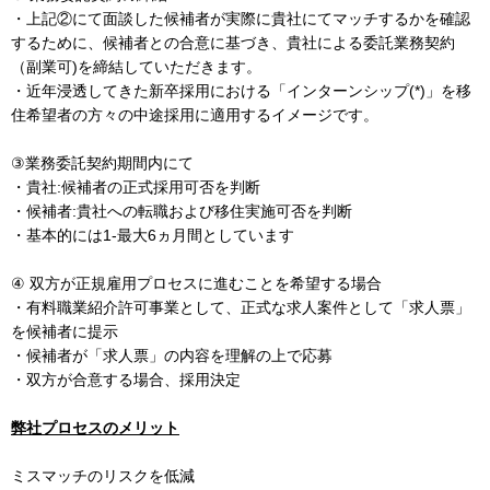
・上記②にて面談した候補者が実際に貴社にてマッチするかを確認
するために、候補者との合意に基づき、貴社による委託業務契約
（副業可)を締結していただきます。
・近年浸透してきた新卒採用における「インターンシップ(*)」を移
住希望者の方々の中途採用に適用するイメージです。
③業務委託契約期間内にて
・貴社:候補者の正式採用可否を判断
・候補者:貴社への転職および移住実施可否を判断
・基本的には1-最大6ヵ月間としています
④ 双方が正規雇用プロセスに進むことを希望する場合
・有料職業紹介許可事業として、正式な求人案件として「求人票」
を候補者に提示
・候補者が「求人票」の内容を理解の上で応募
・双方が合意する場合、採用決定
弊社プロセスのメリット
ミスマッチのリスクを低減