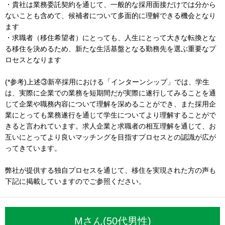
・貴社は業務委託契約を通じて、一般的な採用面接だけでは分から
ないことも含めて、候補者について多面的に理解できる機会となり
ます
・求職者（移住希望者）にとっても、人生にとって大きな転換とな
る移住を決めるため、新たな生活基盤となる勤務先を選ぶ重要なプ
ロセスとなります
(*参考)上述③新卒採用における「インターンシップ」では、学生
は、実際に企業での業務を短期間だが実際に遂行してみることを通
じて企業や職務内容について理解を深めることができ、また採用企
業にとっても業務遂行を通じて学生についてより理解することがで
きると言われています。求人企業と求職者の相互理解を通じて、お
互いにとってより良いマッチングを目指すプロセスとの認識が広が
ってきています。
弊社が提供する独自プロセスを通じて、移住を実現された方の声も
下記に掲載していますのでご参照ください。
Mさん(50代男性)